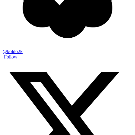
@
koldo2k
·
Follow