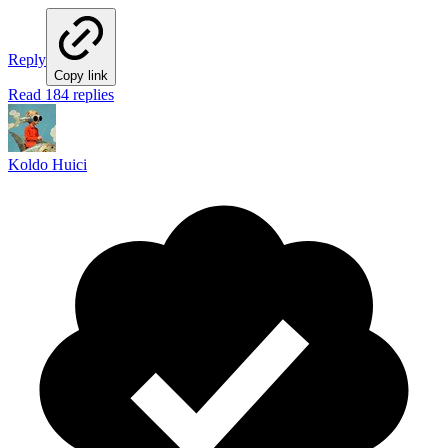
Reply
Copy link
Read 184 replies
Koldo Huici