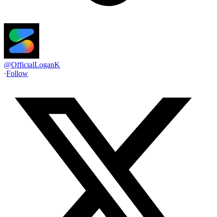
@
OfficialLoganK
·
Follow