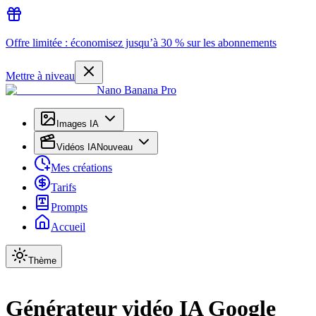
Offre limitée : économisez jusqu’à 30 % sur les abonnements
Mettre à niveau
Nano Banana Pro
Images IA
Vidéos IA
Nouveau
Mes créations
Tarifs
Prompts
Accueil
Thème
Générateur vidéo IA Google