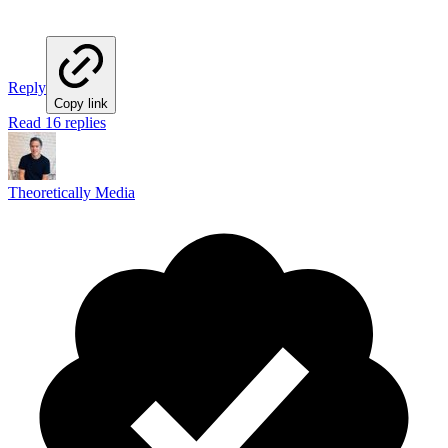
Reply
Copy link
Read 16 replies
Theoretically Media