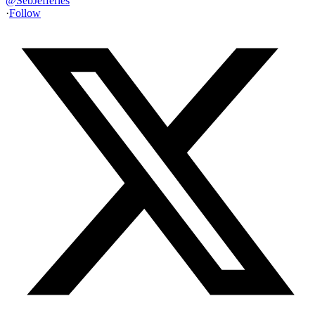
@
SebJefferies
·
Follow