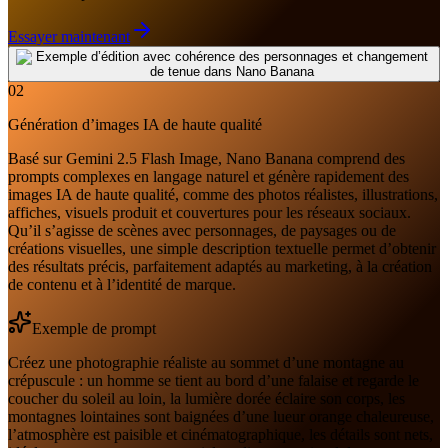
Essayer maintenant
02
Génération d’images IA de haute qualité
Basé sur Gemini 2.5 Flash Image, Nano Banana comprend des
prompts complexes en langage naturel et génère rapidement des
images IA de haute qualité, comme des photos réalistes, illustrations,
affiches, visuels produit et couvertures pour les réseaux sociaux.
Qu’il s’agisse de scènes avec personnages, de paysages ou de
créations visuelles, une simple description textuelle permet d’obtenir
des résultats précis, parfaitement adaptés au marketing, à la création
de contenu et à l’identité de marque.
Exemple de prompt
Créez une photographie réaliste au sommet d’une montagne au
crépuscule : un homme se tient au bord d’une falaise et regarde le
coucher du soleil au loin, la lumière dorée éclaire son corps, les
montagnes lointaines sont baignées d’une lueur orange chaleureuse,
l’atmosphère est paisible et cinématographique, les détails sont nets,