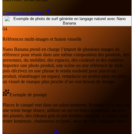
Commencer à générer
04
Références multi-images et fusion visuelle
Nano Banana prend en charge l’import de plusieurs images de
référence pour réunir dans une même composition des produits, des
personnes, du mobilier, des espaces, des couleurs et des matières.
Importez une photo produit, une scène ou une référence de style,
puis décrivez en une phrase le rendu souhaité pour placer un
produit, réaménager un espace, remplacer un arrière-plan ou créer
un visuel de marque plus proche d’un vrai besoin de design.
Exemple de prompt
Placez le canapé vert dans un salon moderne. Remplacez le mur par
une teinte beige douce, utilisez un sol en bois chaleureux, ajoutez
des plantes, des rideaux gris et une lumière naturelle. L’espace doit
rester lumineux, chaleureux et épuré, avec un style magazine déco.