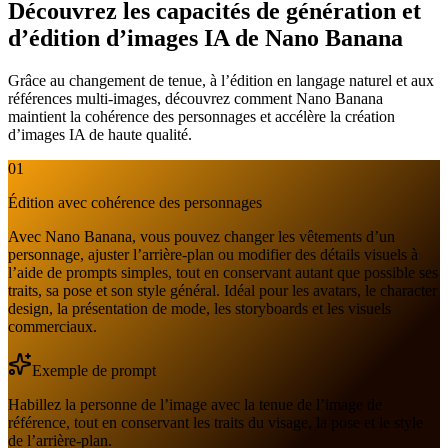
Découvrez les capacités de génération et
d’édition d’images IA de Nano Banana
Grâce au changement de tenue, à l’édition en langage naturel et aux
références multi-images, découvrez comment Nano Banana
maintient la cohérence des personnages et accélère la création
d’images IA de haute qualité.
01
Édition avec cohérence des personnages
Avec Nano Banana, vous pouvez changer les vêtements d’un
personnage, ajuster l’arrière-plan ou modifier des détails visuels à
l’aide de prompts simples, tout en conservant autant que possible ses
traits, sa pose et son style général. Idéal pour les avatars, le character
design, la présentation de mode, les storyboards et les visuels
commerciaux.
Exemple de prompt
Habillez la personne de l’image avec la tenue de l’image de
référence, tout en conservant les traits du visage, la pose et le style
de l’arrière-plan.