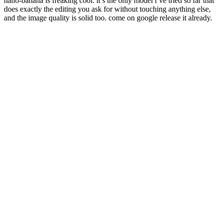
nano-banana is freaking cool. it’s the only model i’ve tried so far that
does exactly the editing you ask for without touching anything else,
and the image quality is solid too. come on google release it already.