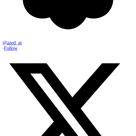
@
azed_ai
·
Follow