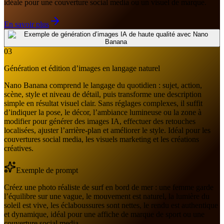
idéale pour une couverture social media ou un visuel de marque.
En savoir plus
03
Génération et édition d’images en langage naturel
Nano Banana comprend le langage du quotidien : sujet, action,
scène, style et niveau de détail, puis transforme une description
simple en résultat visuel clair. Sans réglages complexes, il suffit
d’indiquer la pose, le décor, l’ambiance lumineuse ou la zone à
modifier pour générer des images IA, effectuer des retouches
localisées, ajuster l’arrière-plan et améliorer le style. Idéal pour les
couvertures social media, les visuels marketing et les créations
créatives.
Exemple de prompt
Créez une photo réaliste de surf en bord de mer : une femme garde
l’équilibre sur une vague, le mouvement est naturel, la lumière du
soleil est vive, les éclaboussures sont nettes, le rendu est authentique
et dynamique, idéal pour une affiche de marque de sport ou une
couverture social media.