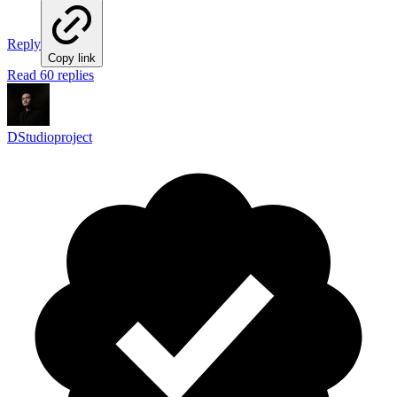
Reply
Copy link
Read 60 replies
DStudioproject