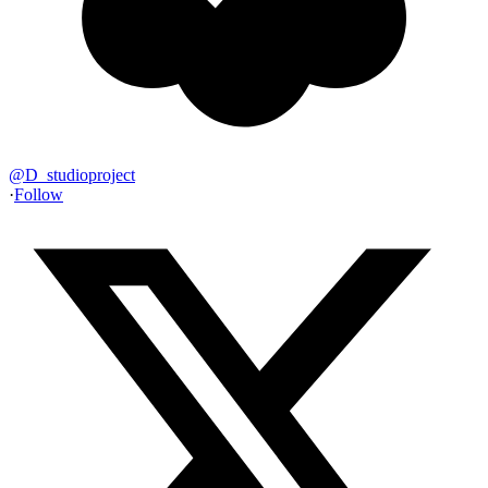
@
D_studioproject
·
Follow