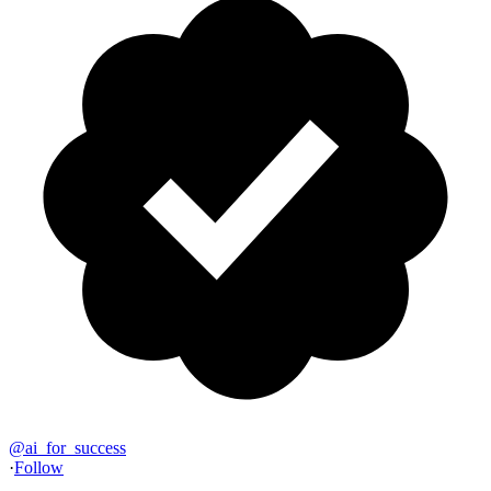
@
ai_for_success
·
Follow