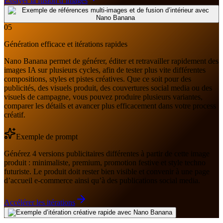
Essayer la fusion d’images
05
Génération efficace et itérations rapides
Nano Banana permet de générer, éditer et retravailler rapidement des
images IA sur plusieurs cycles, afin de tester plus vite différentes
compositions, styles et pistes créatives. Que ce soit pour des
publicités, des visuels produit, des couvertures social media ou des
visuels de campagne, vous pouvez produire plusieurs variantes,
comparer les détails et avancer plus efficacement dans votre process
créatif.
Exemple de prompt
Générez 4 versions publicitaires différentes à partir de cette image
produit : minimaliste, premium, promotion festive et style techno
futuriste. Le produit doit rester bien visible et convenir à une page
d’accueil e-commerce ainsi qu’à des publications social media.
Accélérer les itérations