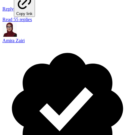
Reply
Copy link
Read 55 replies
Amira Zairi