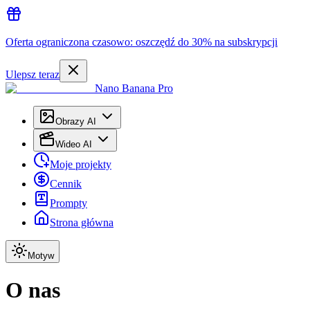
Oferta ograniczona czasowo: oszczędź do 30% na subskrypcji
Ulepsz teraz
Nano Banana Pro
Obrazy AI
Wideo AI
Moje projekty
Cennik
Prompty
Strona główna
Motyw
O nas