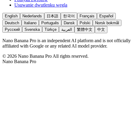
Usuwanie dwutlenku węgla
English
Nederlands
日本語
한국어
Français
Español
Deutsch
Italiano
Português
Dansk
Polski
Norsk bokmål
Русский
Svenska
Türkçe
العربية
繁體中文
中文
Nano Banana Pro is an independent AI platform and is not officially
affiliated with Google or any related AI model provider.
©
2026
Nano Banana Pro
All rights reserved.
Nano Banana Pro