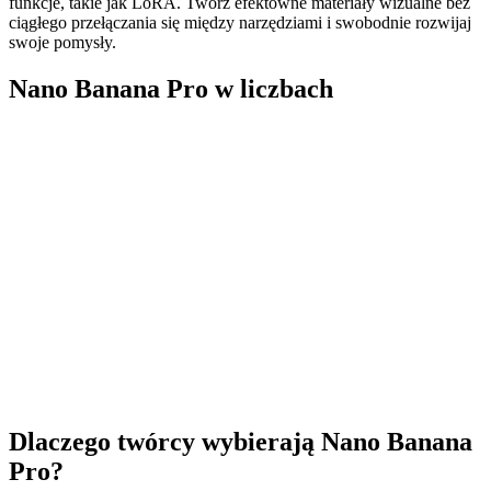
funkcje, takie jak LoRA. Twórz efektowne materiały wizualne bez
ciągłego przełączania się między narzędziami i swobodnie rozwijaj
swoje pomysły.
Nano Banana Pro w liczbach
0
K
0
+
0
%
0
+
Dlaczego twórcy wybierają Nano Banana
Pro?