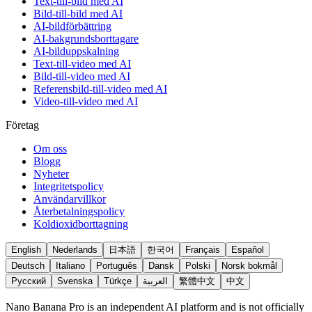
Text-till-bild med AI
Bild-till-bild med AI
AI-bildförbättring
AI-bakgrundsborttagare
AI-bilduppskalning
Text-till-video med AI
Bild-till-video med AI
Referensbild-till-video med AI
Video-till-video med AI
Företag
Om oss
Blogg
Nyheter
Integritetspolicy
Användarvillkor
Återbetalningspolicy
Koldioxidborttagning
English
Nederlands
日本語
한국어
Français
Español
Deutsch
Italiano
Português
Dansk
Polski
Norsk bokmål
Русский
Svenska
Türkçe
العربية
繁體中文
中文
Nano Banana Pro is an independent AI platform and is not officially