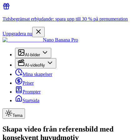
Tidsbegränsat erbjudande: spara upp till 30 % på prenumeration
Uppgradera nu
Nano Banana Pro
AI-bilder
AI-video
Ny
Mina skapelser
Priser
Prompter
Startsida
Tema
Skapa video från referensbild med
konsekvent huvudmotiv