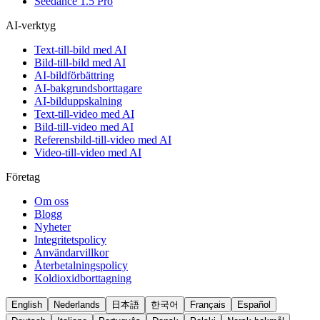
Seedance 1.5 Pro
AI-verktyg
Text-till-bild med AI
Bild-till-bild med AI
AI-bildförbättring
AI-bakgrundsborttagare
AI-bilduppskalning
Text-till-video med AI
Bild-till-video med AI
Referensbild-till-video med AI
Video-till-video med AI
Företag
Om oss
Blogg
Nyheter
Integritetspolicy
Användarvillkor
Återbetalningspolicy
Koldioxidborttagning
English
Nederlands
日本語
한국어
Français
Español