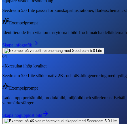
Djupare visuellt resonemang
Seedream 5.0 Lite passar för kunskapsillustrationer, flödesscheman, s
Exempelprompt
Identifiera de fem vita tomma ytorna i bild 1 och matcha delbilderna från 
Skapa infografik
04
4K-resultat i hög kvalitet
Seedream 5.0 Lite stöder nativ 2K- och 4K-bildgenerering med tydliga
Exempelprompt
Ladda upp porträttbild, produktbild, miljöbild och stilreferens. Beh
varumärkesfärger.
Skapa högupplöst bild