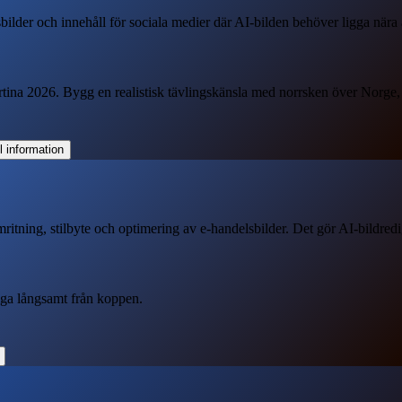
bilder och innehåll för sociala medier där AI-bilden behöver ligga nära
Cortina 2026. Bygg en realistisk tävlingskänsla med norrsken över Norge
itning, stilbyte och optimering av e-handelsbilder. Det gör AI-bildred
stiga långsamt från koppen.