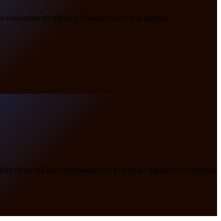
mvandlas till tydligt och läsbart AI-visuellt innehåll.
.
ilden till en exklusiv utomhusannons med mjukt dagsljus och enhetliga