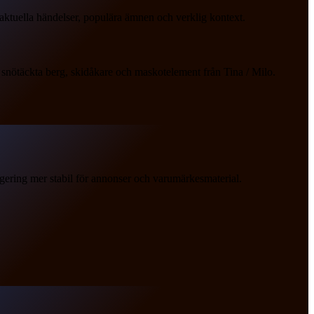
 aktuella händelser, populära ämnen och verklig kontext.
, snötäckta berg, skidåkare och maskotelement från Tina / Milo.
igering mer stabil för annonser och varumärkesmaterial.