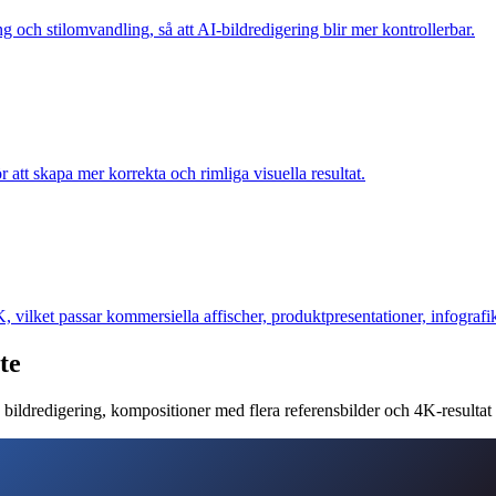
ng och stilomvandling, så att AI-bildredigering blir mer kontrollerbar.
ör att skapa mer korrekta och rimliga visuella resultat.
 vilket passar kommersiella affischer, produktpresentationer, infografi
te
ildredigering, kompositioner med flera referensbilder och 4K-resultat fö