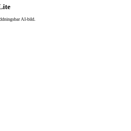
Lite
addningsbar AI-bild.