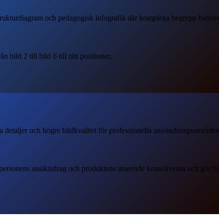
trukturdiagram och pedagogisk infografik där komplexa begrepp behöver o
bild 2 till bild 6 till rätt positioner.
 detaljer och högre bildkvalitet för professionella användningsområden
åll personens ansiktsdrag och produktens utseende konsekventa och gör b