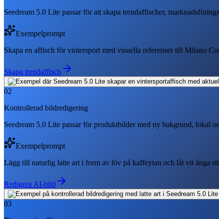
Seedream 5.0 Lite passar för att skapa trendaffischer, marknadsförings
Exempelprompt
Skapa en affisch för vintersport med visuella referenser till Milano 
Skapa trendaffisch
02
Kontrollerad bildredigering
Seedream 5.0 Lite passar för produktbilder med ny bakgrund, lokal omr
Exempelprompt
Lägg till naturlig latte art i form av löv på kaffeytan och låt vit ånga 
Redigera AI-bild
03