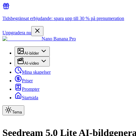
Tidsbegränsat erbjudande: spara upp till 30 % på prenumeration
Uppgradera nu
Nano Banana Pro
AI-bilder
AI-video
Mina skapelser
Priser
Prompter
Startsida
Tema
Seedream 5.0 Lite AI-bildgener