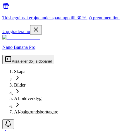
Tidsbegränsat erbjudande: spara upp till 30 % på prenumeration
Uppgradera nu
Nano Banana Pro
Visa eller dölj sidopanel
Skapa
Bilder
AI-bildverktyg
AI-bakgrundsborttagare