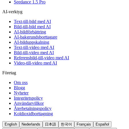
Seedance 1.5 Pro
AI-verktyg
Text-till-bild med AI
Bild-till-bild med AI
AI-bildförbättring
AI-bakgrundsborttagare
AI-bilduppskalning
Text-till-video med AI
Bild-till-video med AI
Referensbild-till-video med AI
Video-till-video med AI
Företag
Om oss
Blogg
Nyheter
Integritetspolicy
Användarvillkor
Återbetalningspolicy
Koldioxidborttagning
English
Nederlands
日本語
한국어
Français
Español