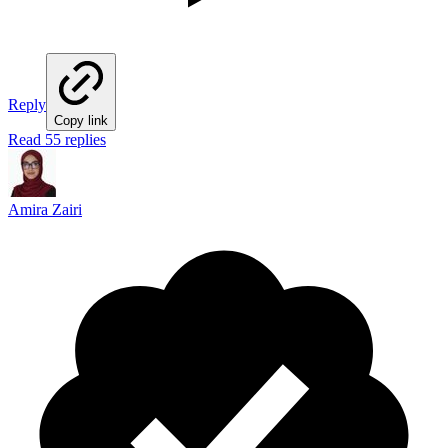
Reply
Copy link
Read 55 replies
Amira Zairi