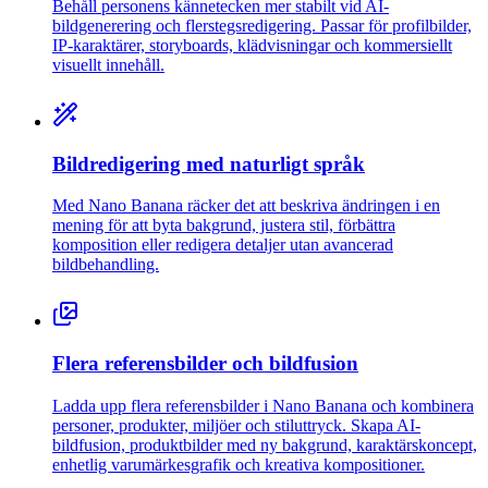
Behåll personens kännetecken mer stabilt vid AI-
bildgenerering och flerstegsredigering. Passar för profilbilder,
IP-karaktärer, storyboards, klädvisningar och kommersiellt
visuellt innehåll.
Bildredigering med naturligt språk
Med Nano Banana räcker det att beskriva ändringen i en
mening för att byta bakgrund, justera stil, förbättra
komposition eller redigera detaljer utan avancerad
bildbehandling.
Flera referensbilder och bildfusion
Ladda upp flera referensbilder i Nano Banana och kombinera
personer, produkter, miljöer och stiluttryck. Skapa AI-
bildfusion, produktbilder med ny bakgrund, karaktärskoncept,
enhetlig varumärkesgrafik och kreativa kompositioner.