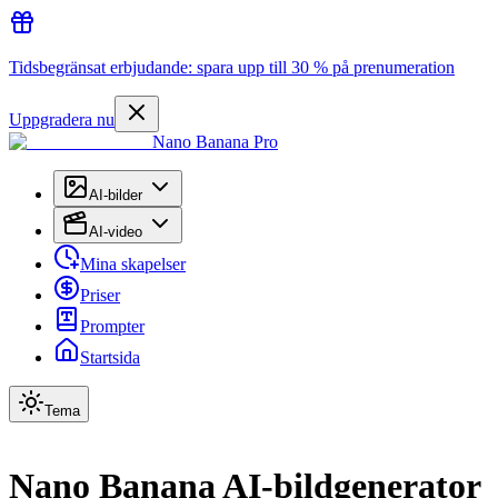
Tidsbegränsat erbjudande: spara upp till 30 % på prenumeration
Uppgradera nu
Nano Banana Pro
AI-bilder
AI-video
Mina skapelser
Priser
Prompter
Startsida
Tema
Nano Banana AI-bildgenerator