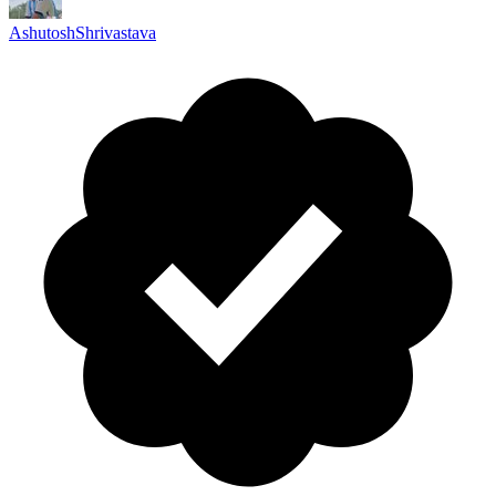
AshutoshShrivastava