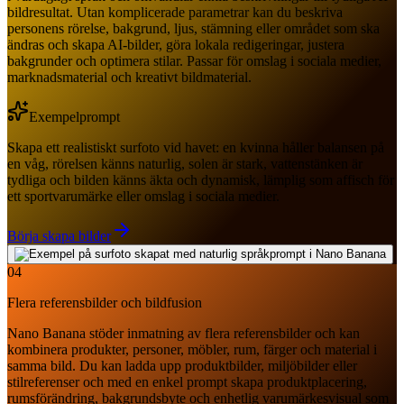
bildresultat. Utan komplicerade parametrar kan du beskriva
personens rörelse, bakgrund, ljus, stämning eller området som ska
ändras och skapa AI-bilder, göra lokala redigeringar, justera
bakgrunder och optimera stilar. Passar för omslag i sociala medier,
marknadsmaterial och kreativt bildmaterial.
Exempelprompt
Skapa ett realistiskt surfoto vid havet: en kvinna håller balansen på
en våg, rörelsen känns naturlig, solen är stark, vattenstänken är
tydliga och bilden känns äkta och dynamisk, lämplig som affisch för
ett sportvarumärke eller omslag i sociala medier.
Börja skapa bilder
04
Flera referensbilder och bildfusion
Nano Banana stöder inmatning av flera referensbilder och kan
kombinera produkter, personer, möbler, rum, färger och material i
samma bild. Du kan ladda upp produktbilder, miljöbilder eller
stilreferenser och med en enkel prompt skapa produktplacering,
rumsförändring, bakgrundsbyte och enhetlig varumärkesvisual som