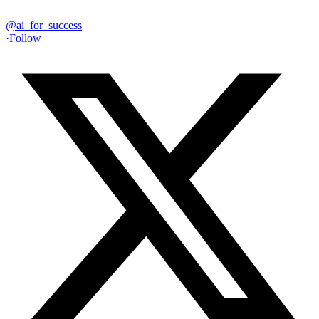
@
ai_for_success
·
Follow