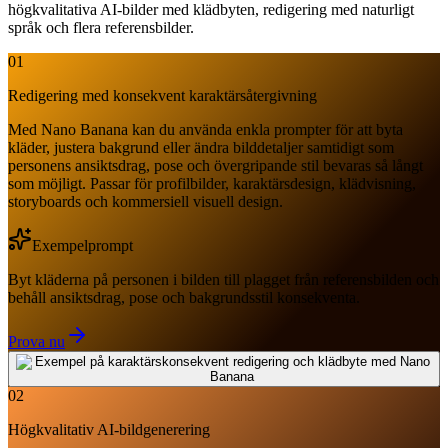
högkvalitativa AI-bilder med klädbyten, redigering med naturligt
språk och flera referensbilder.
01
Redigering med konsekvent karaktärsåtergivning
Med Nano Banana kan du använda enkla prompter för att byta
kläder, justera bakgrund eller ändra bilddetaljer samtidigt som
personens ansiktsdrag, pose och övergripande stil bevaras så långt
som möjligt. Passar för profilbilder, karaktärsdesign, klädvisning,
storyboards och kommersiell visuell design.
Exempelprompt
Byt kläderna på personen i bilden till plagget från referensbilden och
behåll ansiktsdrag, pose och bakgrundsstil konsekventa.
Prova nu
02
Högkvalitativ AI-bildgenerering