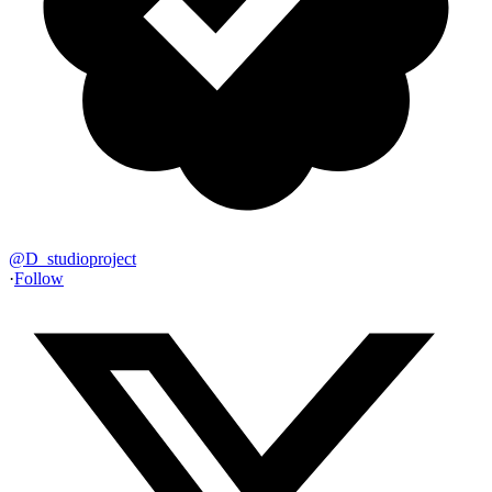
@
D_studioproject
·
Follow