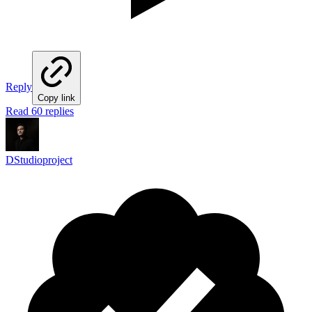
Reply
Copy link
Read 60 replies
DStudioproject