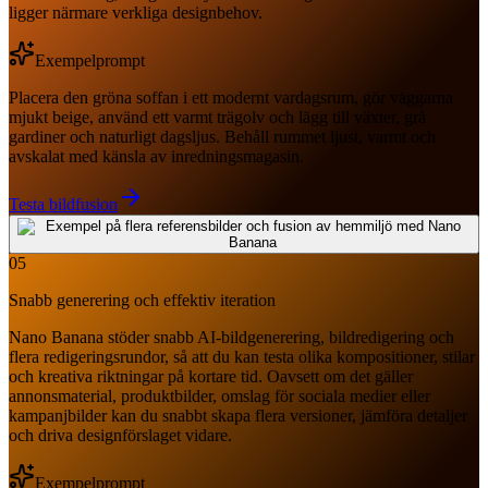
ligger närmare verkliga designbehov.
Exempelprompt
Placera den gröna soffan i ett modernt vardagsrum, gör väggarna
mjukt beige, använd ett varmt trägolv och lägg till växter, grå
gardiner och naturligt dagsljus. Behåll rummet ljust, varmt och
avskalat med känsla av inredningsmagasin.
Testa bildfusion
05
Snabb generering och effektiv iteration
Nano Banana stöder snabb AI-bildgenerering, bildredigering och
flera redigeringsrundor, så att du kan testa olika kompositioner, stilar
och kreativa riktningar på kortare tid. Oavsett om det gäller
annonsmaterial, produktbilder, omslag för sociala medier eller
kampanjbilder kan du snabbt skapa flera versioner, jämföra detaljer
och driva designförslaget vidare.
Exempelprompt