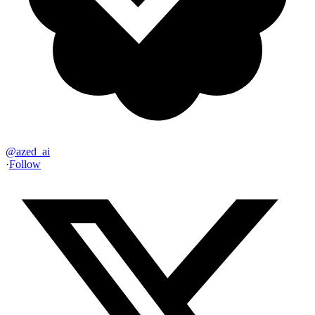
@
azed_ai
·
Follow