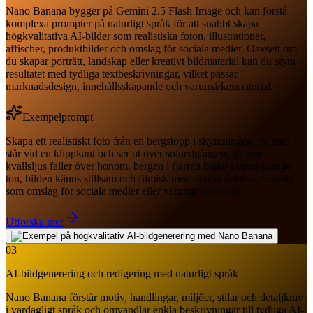
Nano Banana bygger på Gemini 2.5 Flash Image och kan förstå
komplexa prompter på naturligt språk för att snabbt skapa
högkvalitativa AI-bilder som realistiska foton, illustrationer,
affischer, produktbilder och omslag för sociala medier. Oavsett om
du skapar porträtt, landskap eller kreativt bildmaterial kan du styra
resultatet med tydliga textbeskrivningar, vilket passar
marknadsdesign, innehållsskapande och varumärkesmaterial.
Exempelprompt
Skapa ett realistiskt foto från en bergstopp i skymningen: en man
står vid en klippkant och ser ut över solnedgången, gyllene
kvällsljus faller över honom, bergen i fjärran badar i varm orange
ton, bilden känns stillsam och filmisk med skarpa detaljer, lämplig
som omslag för sociala medier eller varumärkesvisual.
Utforska mer
03
AI-bildgenerering och redigering med naturligt språk
Nano Banana förstår motiv, handlingar, miljöer, stilar och detaljkrav
i vardagligt språk och omvandlar enkla beskrivningar till tydliga AI-