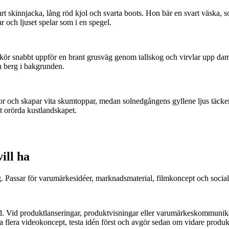
t skinnjacka, lång röd kjol och svarta boots. Hon bär en svart väska, 
r och ljuset spelar som i en spegel.
kör snabbt uppför en brant grusväg genom tallskog och virvlar upp damm
h berg i bakgrunden.
r och skapar vita skumtoppar, medan solnedgångens gyllene ljus täcker d
t orörda kustlandskapet.
ill ha
 Passar för varumärkesidéer, marknadsmaterial, filmkoncept och socialt
nad. Vid produktlanseringar, produktvisningar eller varumärkeskommuni
apa flera videokoncept, testa idén först och avgör sedan om vidare produ