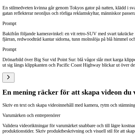
En stilmedveten kvinna går genom Tokyos gator på natten, klädd i svar
gatan reflekterar neonljus och rörliga reklamskyltar, människor passera
Prompt
Bakifrån följande kameravinkel: en vit retro-SUV med svart takräcke 
fjärran, redwoodträd kantar sidorna, tunn molnslöja på blå himmel oc
Prompt
Drönarbild över Big Sur vid Point Sur: blå vågor slår mot karga klippo
ut sig längs klippkanten och Pacific Coast Highway blickar ut över de
En mening räcker för att skapa videon du v
Skriv en text och skapa videoinnehåll med kamera, rytm och stämning.
Varumärken och entreprenörer
Validera videoriktningar för varumärket snabbare och till lägre kost
produktionstider. Skriv produktbeskrivning och visuell stil för att sk