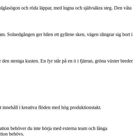
solglasögon och röda läppar, med lugna och självsäkra steg. Den våta
. Solnedgången ger bilen ett gyllene sken, vägen slingrar sig bort i
en steniga kusten. En fyr står på en ö i fjärran, gröna växter breder
 innehåll i kreativa flöden med hög produktionstakt.
kation behöver du inte börja med externa team och långa
ktion behövs.