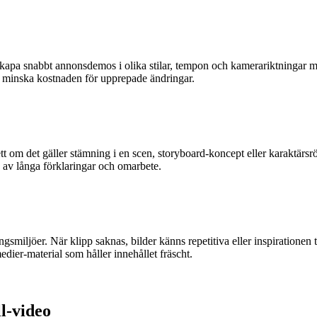
 Skapa snabbt annonsdemos i olika stilar, tempon och kamerariktningar m
h minska kostnaden för upprepade ändringar.
 om det gäller stämning i en scen, storyboard-koncept eller karaktärsrö
av långa förklaringar och omarbete.
ningsmiljöer. När klipp saknas, bilder känns repetitiva eller inspiratione
dier-material som håller innehållet fräscht.
ll-video