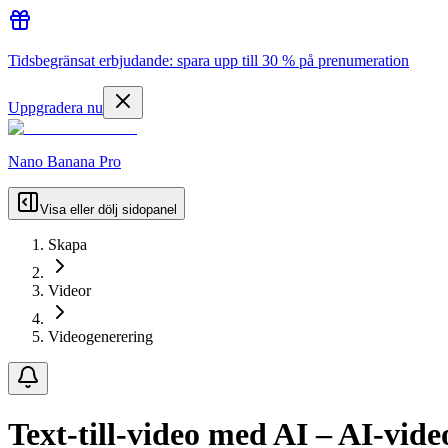
Tidsbegränsat erbjudande: spara upp till 30 % på prenumeration
Uppgradera nu
Nano Banana Pro
Visa eller dölj sidopanel
Skapa
Videor
Videogenerering
Text-till-video med AI – AI-vide