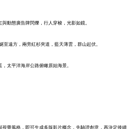
虹與動態廣告牌閃爍，行人穿梭，光影如鏡。
蜿蜒至遠方，兩旁紅杉夾道，藍天薄雲，群山起伏。
延，太平洋海岸公路俯瞰原始海景。
與視覺風格，即可生成多版影片概念，先驗證創意，再決定後續