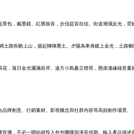
提黑包，戴墨鏡、紅唇妝容，步伐從容自信。街道潮濕反光，霓
陡峭土路疾馳上山，揚起陣陣塵土。夕陽為車身鍍上金光，土路
浪花，落日金光灑滿岩岸。遠方小島矗立燈塔，懸崖邊緣綠意蔓
合品牌創意、行銷素材、影視概念與社群內容等高頻創作場景。
牌宣傳，不必一開始就投入外包團隊與漫長排期。輸入產品描述