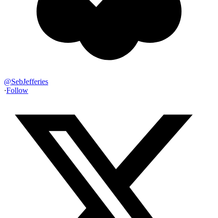
@
SebJefferies
·
Follow