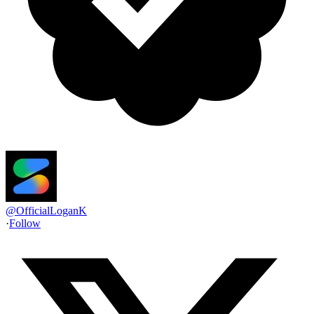
@
OfficialLoganK
·
Follow