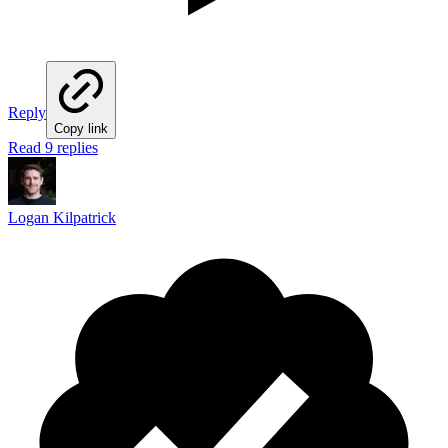
Reply
Copy link
Read 9 replies
Logan Kilpatrick