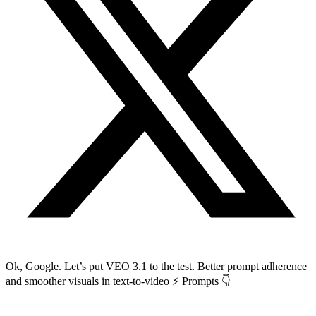
Ok, Google. Let’s put VEO 3.1 to the test. Better prompt adherence
and smoother visuals in text-to-video ⚡ Prompts 👇