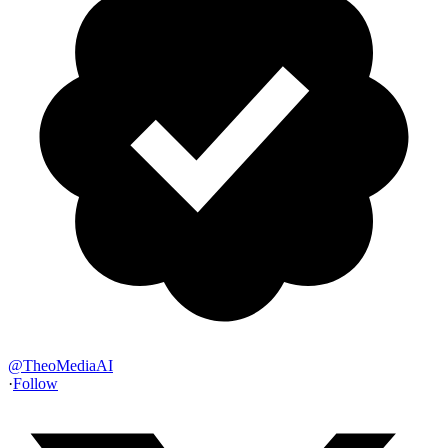
@
TheoMediaAI
·
Follow