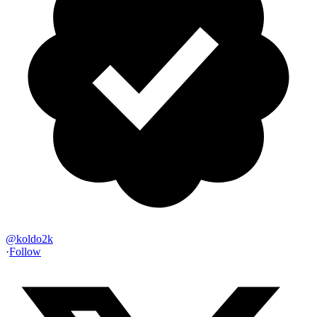
@
koldo2k
·
Follow