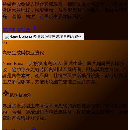
將綠色沙發放入現代客廳場景，牆面改為柔和米色，地面使用
溫暖木質地板，搭配綠植、灰色窗簾與自然採光，保持空間明
亮、溫馨、簡潔，並呈現家居雜誌風格。
嘗試多圖融合
05
高效生成與快速迭代
Nano Banana 支援快速完成 AI 圖片生成、圖片編輯與多輪修
改，協助你在更短時間內測試不同構圖、風格與創意方向。不
論是廣告素材、產品圖、社群封面或活動頁視覺，都可以快速
生成多個版本，方便比較細節並推進設計方案。
範例提示詞
為這張產品圖生成 4 個不同風格的廣告視覺版本，分別採用簡
約、高端、節慶促銷與科技感風格，保持產品主體清晰，適合
電商首頁與社群投放。