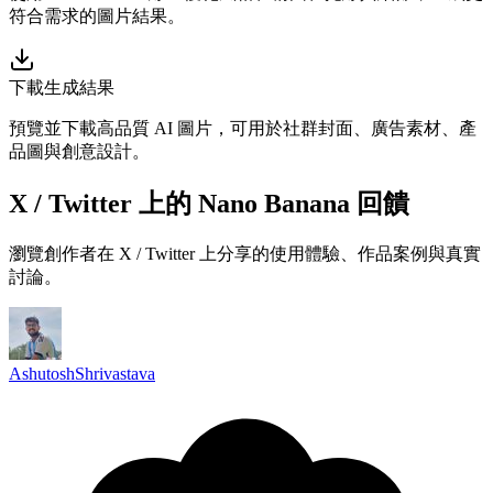
符合需求的圖片結果。
下載生成結果
預覽並下載高品質 AI 圖片，可用於社群封面、廣告素材、產
品圖與創意設計。
X / Twitter 上的 Nano Banana 回饋
瀏覽創作者在 X / Twitter 上分享的使用體驗、作品案例與真實
討論。
AshutoshShrivastava