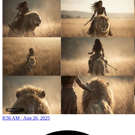
8:56 AM · Aug 26, 2025