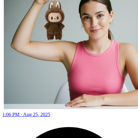
1:06 PM · Aug 25, 2025