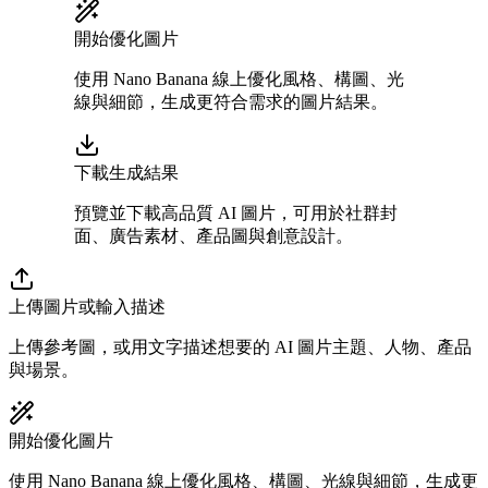
開始優化圖片
使用 Nano Banana 線上優化風格、構圖、光
線與細節，生成更符合需求的圖片結果。
下載生成結果
預覽並下載高品質 AI 圖片，可用於社群封
面、廣告素材、產品圖與創意設計。
上傳圖片或輸入描述
上傳參考圖，或用文字描述想要的 AI 圖片主題、人物、產品
與場景。
開始優化圖片
使用 Nano Banana 線上優化風格、構圖、光線與細節，生成更