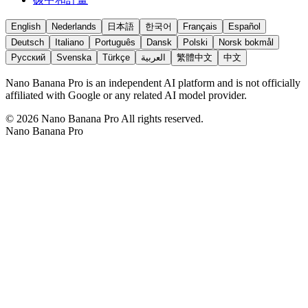
English
Nederlands
日本語
한국어
Français
Español
Deutsch
Italiano
Português
Dansk
Polski
Norsk bokmål
Русский
Svenska
Türkçe
العربية
繁體中文
中文
Nano Banana Pro is an independent AI platform and is not officially
affiliated with Google or any related AI model provider.
©
2026
Nano Banana Pro
All rights reserved.
Nano Banana Pro