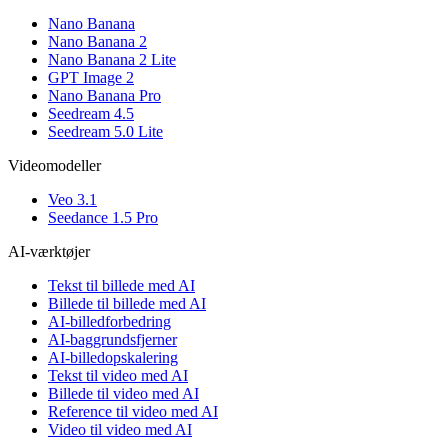
Nano Banana
Nano Banana 2
Nano Banana 2 Lite
GPT Image 2
Nano Banana Pro
Seedream 4.5
Seedream 5.0 Lite
Videomodeller
Veo 3.1
Seedance 1.5 Pro
AI-værktøjer
Tekst til billede med AI
Billede til billede med AI
AI-billedforbedring
AI-baggrundsfjerner
AI-billedopskalering
Tekst til video med AI
Billede til video med AI
Reference til video med AI
Video til video med AI