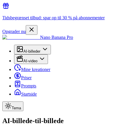
Tidsbegrænset tilbud: spar op til 30 % på abonnementer
Opgrader nu
Nano Banana Pro
AI-billeder
AI-video
Mine kreationer
Priser
Prompts
Startside
Tema
AI-billede-til-billede