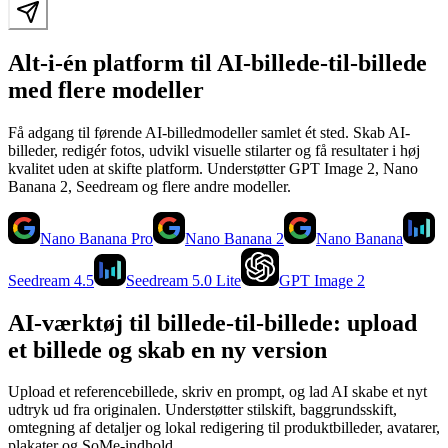
Alt-i-én platform til AI-billede-til-billede
med flere modeller
Få adgang til førende AI-billedmodeller samlet ét sted. Skab AI-
billeder, redigér fotos, udvikl visuelle stilarter og få resultater i høj
kvalitet uden at skifte platform. Understøtter GPT Image 2, Nano
Banana 2, Seedream og flere andre modeller.
Nano Banana Pro
Nano Banana 2
Nano Banana
Seedream 4.5
Seedream 5.0 Lite
GPT Image 2
AI-værktøj til billede-til-billede: upload
et billede og skab en ny version
Upload et referencebillede, skriv en prompt, og lad AI skabe et nyt
udtryk ud fra originalen. Understøtter stilskift, baggrundsskift,
omtegning af detaljer og lokal redigering til produktbilleder, avatarer,
plakater og SoMe-indhold.