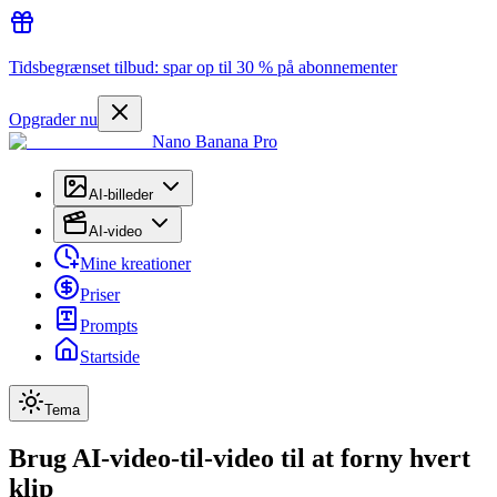
Tidsbegrænset tilbud: spar op til 30 % på abonnementer
Opgrader nu
Nano Banana Pro
AI-billeder
AI-video
Mine kreationer
Priser
Prompts
Startside
Tema
Brug AI-video-til-video til at forny hvert
klip