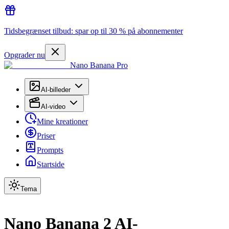
Tidsbegrænset tilbud: spar op til 30 % på abonnementer
Opgrader nu
Nano Banana Pro
AI-billeder
AI-video
Mine kreationer
Priser
Prompts
Startside
Tema
Nano Banana 2 AI-