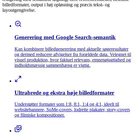
billedformater, output i høj opløsning og præcis tekst- og
layoutgengivelse.
Generering med Google Search-semantik
Kan kombinere billedgenerering med aktuelle søgeresultater
og dermed reducere afvigelser fra forældede data. Velegnet til
visuel produktion, hvor faktuel relevans, emnenøjagtighed og
indholdsmæssig sammenhæng er vigtig.
Ultrabrede og ekstra høje billedformater
Understøtter formater som 1:8, 8:1, 1:4 og 4:1, ideelt til
websitebannere, SoMe-covers, lodrette plakater, story-covers
og filmiske kompositioner.