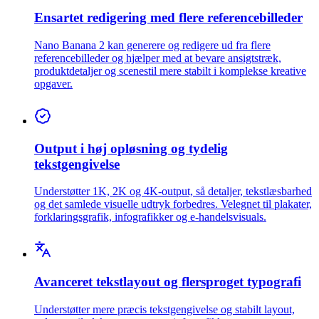
Ensartet redigering med flere referencebilleder
Nano Banana 2 kan generere og redigere ud fra flere
referencebilleder og hjælper med at bevare ansigtstræk,
produktdetaljer og scenestil mere stabilt i komplekse kreative
opgaver.
Output i høj opløsning og tydelig
tekstgengivelse
Understøtter 1K, 2K og 4K-output, så detaljer, tekstlæsbarhed
og det samlede visuelle udtryk forbedres. Velegnet til plakater,
forklaringsgrafik, infografikker og e-handelsvisuals.
Avanceret tekstlayout og flersproget typografi
Understøtter mere præcis tekstgengivelse og stabilt layout,