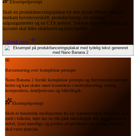
Eksempelprompt
Skab en produktlanceringsplakat for den nyeste iPhone med en
markant hovedoverskrift, produktcloseup, tre tydelige
salgsargumenter og en CTA nederst. Teksten skal være læsbar, og
layoutet skal føles eksklusivt og klart opdelt.
Udforsk mere
06
Ræsonnering over komplekse prompts
Nano Banana 2 forstår komplekse prompts og flertrinsinstruktioner
bedre og kan skabe mere konsistens i motivplacering, rumlig
komposition, detaljeniveau og billedlogik.
Eksempelprompt
Skab et futuristisk modeportræt fra lav kameravinkel. Personen står
midt i billedet, tøjet har en blå-pink teknologisk stil, baggrunden er
enkel, lyset naturligt, og positur, proportioner og rumlige forhold
skal være præcise.