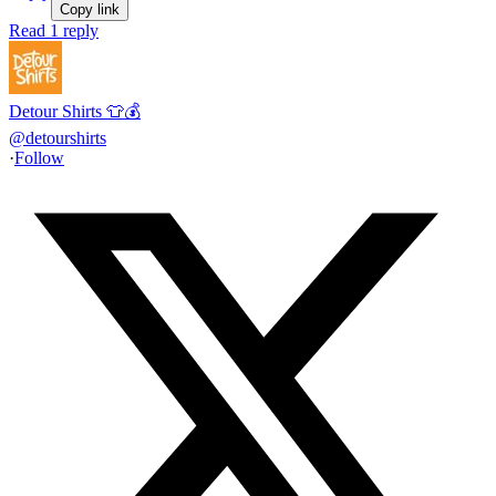
Copy link
Read 1 reply
Detour Shirts 👕💰
@
detourshirts
·
Follow