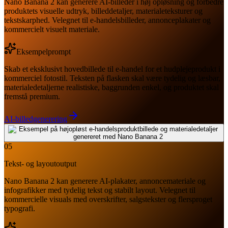
Nano Banana 2 kan generere AI-billeder i høj opløsning og forbedre
produktets visuelle udtryk, billeddetaljer, materialeteksturer og
tekstskarphed. Velegnet til e-handelsbilleder, annonceplakater og
kommercielt visuelt materiale.
Eksempelprompt
Skab et eksklusivt hovedbillede til e-handel for et hudplejeprodukt i
kommerciel fotostil. Teksten på flasken skal være tydelig og læsbar,
materialedetaljerne realistiske, baggrunden enkel, og produktet skal
fremstå premium.
AI-billedgenerering
05
Tekst- og layoutoutput
Nano Banana 2 kan generere AI-plakater, annoncemateriale og
infografikker med tydelig tekst og stabilt layout. Velegnet til
kommercielle visuals med overskrifter, salgstekster og flersproget
typografi.