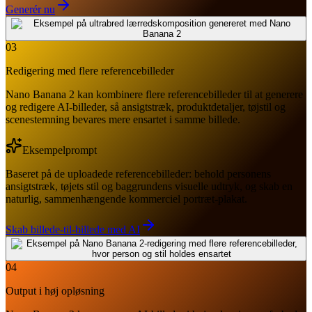
Generér nu
03
Redigering med flere referencebilleder
Nano Banana 2 kan kombinere flere referencebilleder til at generere
og redigere AI-billeder, så ansigtstræk, produktdetaljer, tøjstil og
scenestemning bevares mere ensartet i samme billede.
Eksempelprompt
Baseret på de uploadede referencebilleder: behold personens
ansigtstræk, tøjets stil og baggrundens visuelle udtryk, og skab en
naturlig, sammenhængende kommerciel portræt-plakat.
Skab billede-til-billede med AI
04
Output i høj opløsning