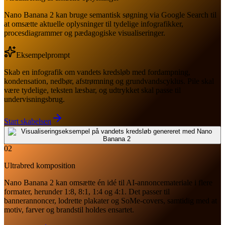
Nano Banana 2 kan bruge semantisk søgning via Google Search til
at omsætte aktuelle oplysninger til tydelige infografikker,
procesdiagrammer og pædagogiske visualiseringer.
Eksempelprompt
Skab en infografik om vandets kredsløb med fordampning,
kondensation, nedbør, afstrømning og grundvandscyklus. Pile skal
være tydelige, teksten læsbar, og udtrykket skal passe til
undervisningsbrug.
Start skabelsen
02
Ultrabred komposition
Nano Banana 2 kan omsætte én idé til AI-annoncemateriale i flere
formater, herunder 1:8, 8:1, 1:4 og 4:1. Det passer til
bannerannoncer, lodrette plakater og SoMe-covers, samtidig med at
motiv, farver og brandstil holdes ensartet.