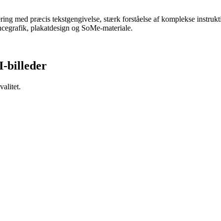
ng med præcis tekstgengivelse, stærk forståelse af komplekse instrukti
oncegrafik, plakatdesign og SoMe-materiale.
I-billeder
valitet.