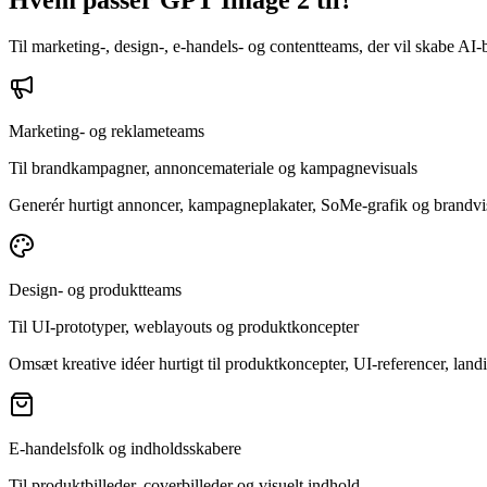
Hvem passer GPT Image 2 til?
Til marketing-, design-, e-handels- og contentteams, der vil skabe AI-b
Marketing- og reklameteams
Til brandkampagner, annoncemateriale og kampagnevisuals
Generér hurtigt annoncer, kampagneplakater, SoMe-grafik og brandvisua
Design- og produktteams
Til UI-prototyper, weblayouts og produktkoncepter
Omsæt kreative idéer hurtigt til produktkoncepter, UI-referencer, lan
E-handelsfolk og indholdsskabere
Til produktbilleder, coverbilleder og visuelt indhold