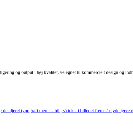
digering og output i høj kvalitet, velegnet til kommercielt design og in
taljeret typografi mere stabilt, så tekst i billedet fremstår tydeligere 