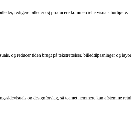
illeder, redigere billeder og producere kommercielle visuals hurtigere.
ls, og reducer tiden brugt på tekstrettelser, billedtilpasninger og layo
dingssidevisuals og designforslag, så teamet nemmere kan afstemme retn