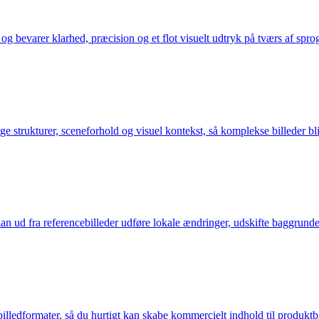
t og bevarer klarhed, præcision og et flot visuelt udtryk på tværs af sprog,
ge strukturer, sceneforhold og visuel kontekst, så komplekse billeder bl
 ud fra referencebilleder udføre lokale ændringer, udskifte baggrunde, 
billedformater, så du hurtigt kan skabe kommercielt indhold til produkt