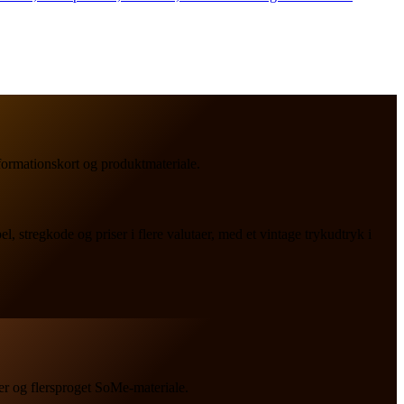
nformationskort og produktmateriale.
tregkode og priser i flere valutaer, med et vintage trykudtryk i
ater og flersproget SoMe-materiale.