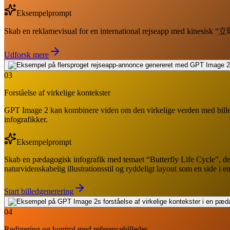
Eksempelprompt
Skab en reklamevisual for en international rejseapp med kinesis
Udforsk mere
03
Forståelse af virkelige kontekster
GPT Image 2 kan kombinere viden om den virkelige verden med billedge
infografikker.
Eksempelprompt
Skab en pædagogisk infografik med temaet “Butterfly Life Cycle”, der
naturvidenskabelig illustrationsstil og ryddeligt layout som en side i e
Start billedgenerering
04
Redigering og kontrol med referencebilleder