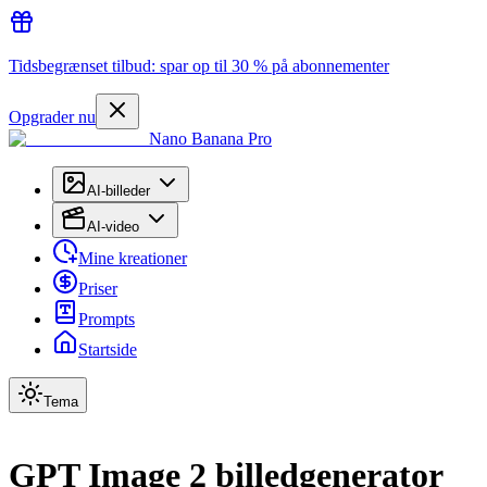
Tidsbegrænset tilbud: spar op til 30 % på abonnementer
Opgrader nu
Nano Banana Pro
AI-billeder
AI-video
Mine kreationer
Priser
Prompts
Startside
Tema
GPT Image 2 billedgenerator