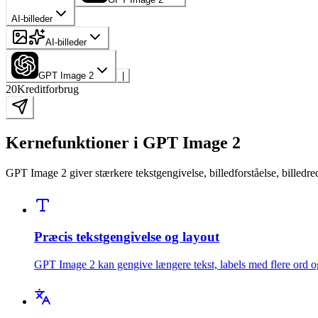
AI-billeder
AI-billeder
GPT Image 2
|
20
Kreditforbrug
Kernefunktioner i GPT Image 2
GPT Image 2 giver stærkere tekstgengivelse, billedforståelse, billedre
Præcis tekstgengivelse og layout
GPT Image 2 kan gengive længere tekst, labels med flere ord og de