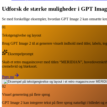
Udforsk de stærke muligheder i GPT Imag
Se med forskellige eksempler, hvordan GPT Image 2 kan omsætte kreative 
01
Tekstgengivelse og layout
Brug GPT Image 2 til at generere visuelt indhold med titler, labels, t
Eksempelprompt
Skab et retro magasincover med titlen “MERIDIAN”, hovedoverskriften 
cremehvid og blæksort.
Prøv nu
02
Visuel generering på flere sprog
GPT Image 2 kan integrere tekst på flere sprog naturligt i billedet og 