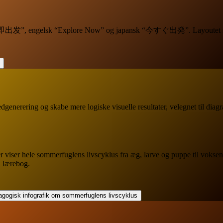
k “立即出发”, engelsk “Explore Now” og japansk “今すぐ出発”. Layoutet ska
nerering og skabe mere logiske visuelle resultater, velegnet til diagr
 viser hele sommerfuglens livscyklus fra æg, larve og puppe til voksen
n lærebog.