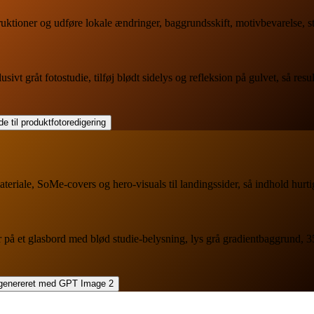
uktioner og udføre lokale ændringer, baggrundsskift, motivbevarelse, sti
vt gråt fotostudie, tilføj blødt sidelys og refleksion på gulvet, så result
teriale, SoMe-covers og hero-visuals til landingssider, så indhold hurt
aler på et glasbord med blød studie-belysning, lys grå gradientbaggrund