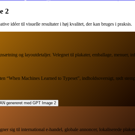
e 2
idéer til visuelle resultater i høj kvalitet, der kan bruges i praksis.
egnsætning og layoutdetaljer. Velegnet til plakater, emballage, menuer, i
“When Machines Learned to Typeset”, indholdsoversigt, rødt stempel, s
egner sig til international e-handel, globale annoncer, lokaliserede plak