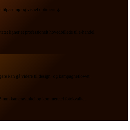
ltilpasning og visuel optimering.
atet ligner et professionelt hovedbillede til e-handel.
igere kan gå videre til design- og kampagneflowet.
, 35 mm kameravinkel og kommerciel fotokvalitet.