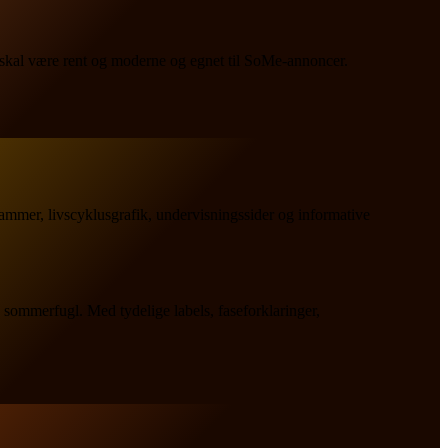
l være rent og moderne og egnet til SoMe-annoncer.
ammer, livscyklusgrafik, undervisningssider og informative
 sommerfugl. Med tydelige labels, faseforklaringer,