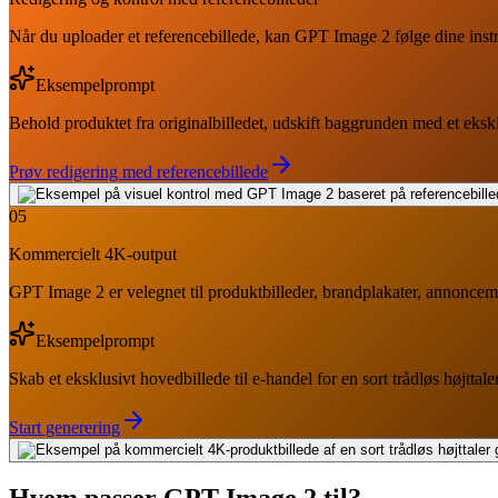
Når du uploader et referencebillede, kan GPT Image 2 følge dine instr
Eksempelprompt
Behold produktet fra originalbilledet, udskift baggrunden med et eksklusi
Prøv redigering med referencebillede
05
Kommercielt 4K-output
GPT Image 2 er velegnet til produktbilleder, brandplakater, annoncema
Eksempelprompt
Skab et eksklusivt hovedbillede til e-handel for en sort trådløs højtt
Start generering