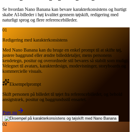
Se hvordan Nano Banana kan bevare karakterkonsistens og hurtigt
skabe AI-billeder i høj kvalitet gennem tøjskift, redigering med
naturligt sprog og flere referencebilleder.
01
Redigering med karakterkonsistens
Med Nano Banana kan du bruge en enkel prompt til at skifte tøj,
justere baggrund eller ændre billeddetaljer, mens personens
kendetegn, positur og overordnede stil bevares så stabilt som muligt.
Velegnet til avatars, karakterdesign, modevisninger, storyboards og
kommercielle visuals.
Eksempelprompt
Skift personen på billedet til tøjet fra referencebilledet, og behold
ansigtstræk, positur og baggrundsstil ensartet.
Prøv nu
02