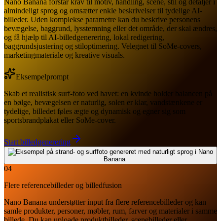
Nano Banana forstår krav til motiv, handling, scene, stil og detaljer i
almindeligt sprog og omsætter enkle beskrivelser til tydelige AI-
billeder. Uden komplekse parametre kan du beskrive personens
bevægelse, baggrund, lysstemning eller det område, der skal ændres,
og få hjælp til AI-billedgenerering, lokal redigering,
baggrundsjustering og stiloptimering. Velegnet til SoMe-covers,
marketingmateriale og kreative visuals.
Eksempelprompt
Skab et realistisk surf-foto ved havet: en kvinde holder balancen på
en bølge, bevægelsen er naturlig, solen er klar, vandstænkene er
tydelige, billedet føles ægte og dynamisk og egner sig som
sportsbrandplakat eller SoMe-cover.
Start billedgenerering
04
Flere referencebilleder og billedfusion
Nano Banana understøtter input fra flere referencebilleder og kan
samle produkter, personer, møbler, rum, farver og materialer i samme
billede. Du kan uploade produktbilleder, scenebilleder eller