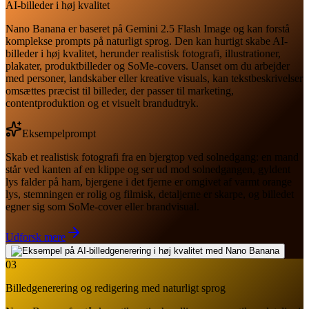
AI-billeder i høj kvalitet
Nano Banana er baseret på Gemini 2.5 Flash Image og kan forstå
komplekse prompts på naturligt sprog. Den kan hurtigt skabe AI-
billeder i høj kvalitet, herunder realistisk fotografi, illustrationer,
plakater, produktbilleder og SoMe-covers. Uanset om du arbejder
med personer, landskaber eller kreative visuals, kan tekstbeskrivelser
omsættes præcist til billeder, der passer til marketing,
contentproduktion og et visuelt brandudtryk.
Eksempelprompt
Skab et realistisk fotografi fra en bjergtop ved solnedgang: en mand
står ved kanten af en klippe og ser ud mod solnedgangen, gyldent
lys falder på ham, bjergene i det fjerne er omgivet af varmt orange
lys, stemningen er rolig og filmisk, detaljerne er skarpe, og billedet
egner sig som SoMe-cover eller brandvisual.
Udforsk mere
03
Billedgenerering og redigering med naturligt sprog