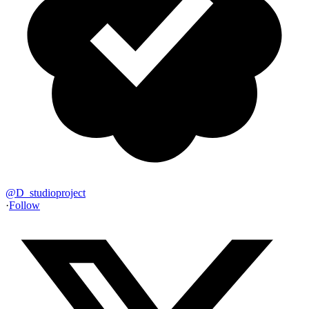
@
D_studioproject
·
Follow