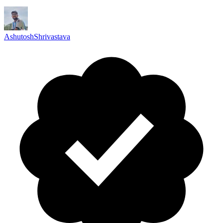
AshutoshShrivastava