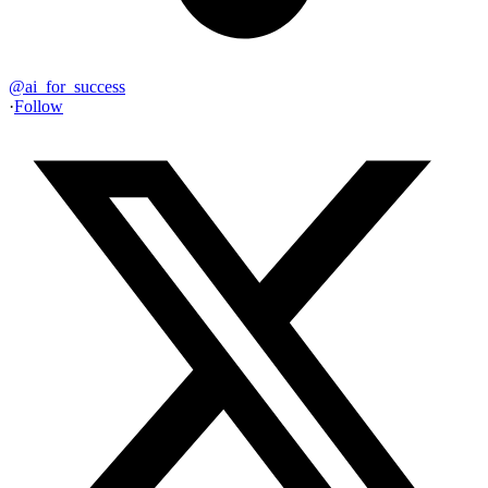
@
ai_for_success
·
Follow