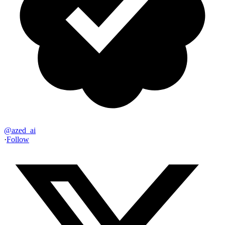
@
azed_ai
·
Follow