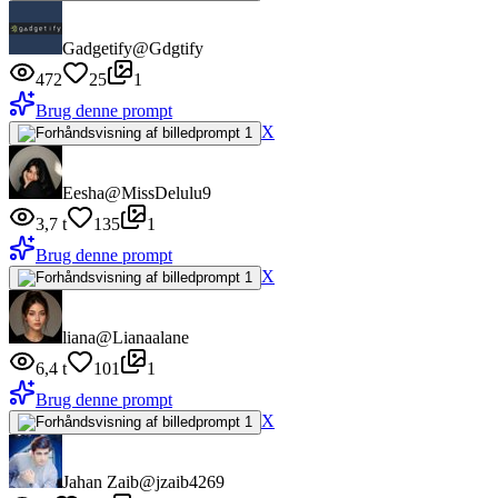
Gadgetify
@Gdgtify
472
25
1
Brug denne prompt
X
Eesha
@MissDelulu9
3,7 t
135
1
Brug denne prompt
X
liana
@Lianaalane
6,4 t
101
1
Brug denne prompt
X
Jahan Zaib
@jzaib4269