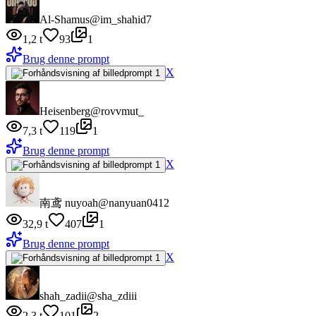
Al-Shamus
@im_shahid7
1,2 t
93
1
Brug denne prompt
X
Heisenberg
@rovvmut_
7,3 t
119
1
Brug denne prompt
X
南鸢 nuyoah
@nanyuan0412
32,9 t
407
1
Brug denne prompt
X
shah_zadii
@sha_zdiii
2,3 t
101
2