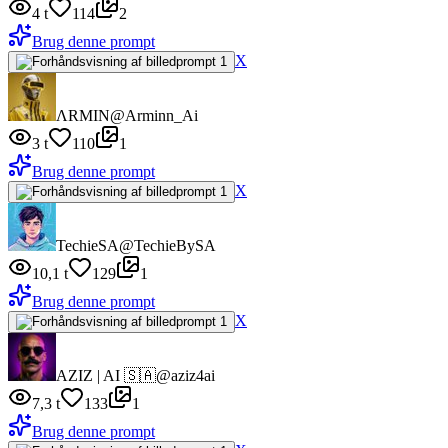
4 t
114
2
Brug denne prompt
X
ΛRMIN
@Arminn_Ai
3 t
110
1
Brug denne prompt
X
TechieSA
@TechieBySA
10,1 t
129
1
Brug denne prompt
X
AZIZ | AI 🇸🇦
@aziz4ai
7,3 t
133
1
Brug denne prompt