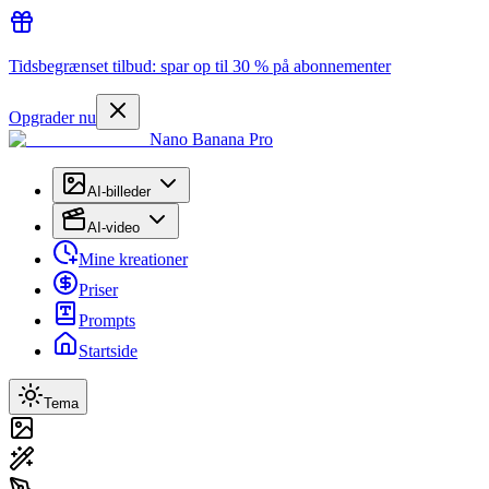
Tidsbegrænset tilbud: spar op til 30 % på abonnementer
Opgrader nu
Nano Banana Pro
AI-billeder
AI-video
Mine kreationer
Priser
Prompts
Startside
Tema