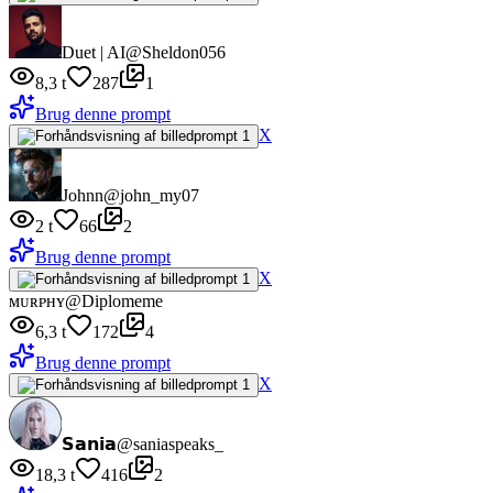
Duet | AI
@Sheldon056
8,3 t
287
1
Brug denne prompt
X
Johnn
@john_my07
2 t
66
2
Brug denne prompt
X
ᴍᴜʀᴘʜʏ
@Diplomeme
6,3 t
172
4
Brug denne prompt
X
𝗦𝗮𝗻𝗶𝗮
@saniaspeaks_
18,3 t
416
2