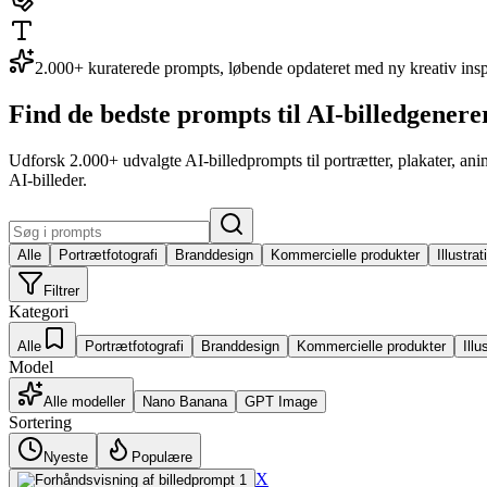
2.000+ kuraterede prompts, løbende opdateret med ny kreativ inspi
Find de bedste prompts til AI-billedgenere
Udforsk 2.000+ udvalgte AI-billedprompts til portrætter, plakater, anim
AI-billeder.
Alle
Portrætfotografi
Branddesign
Kommercielle produkter
Illustra
Filtrer
Kategori
Alle
Portrætfotografi
Branddesign
Kommercielle produkter
Illu
Model
Alle modeller
Nano Banana
GPT Image
Sortering
Nyeste
Populære
X