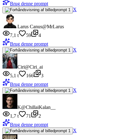
Brug denne prompt
X
Larus Canus
@MrLarus
7,1 t
59
4
Brug denne prompt
X
Ciri
@Ciri_ai
5,1 t
166
3
Brug denne prompt
X
K
@ChillaiKalan__
1,7 t
71
2
Brug denne prompt
X