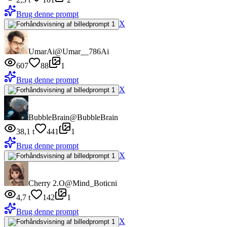
Brug denne prompt
X
UmarAi
@Umar__786Ai
607
88
1
Brug denne prompt
X
BubbleBrain
@BubbleBrain
38,1 t
441
1
Brug denne prompt
X
Cherry 2.O
@Mind_Boticni
4,7 t
142
1
Brug denne prompt
X