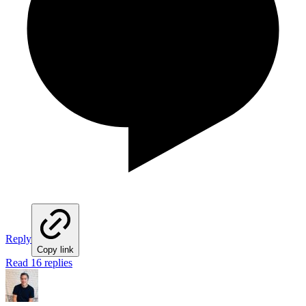
Reply
Copy link
Read 16 replies