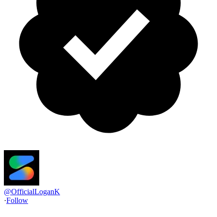
@
OfficialLoganK
·
Follow