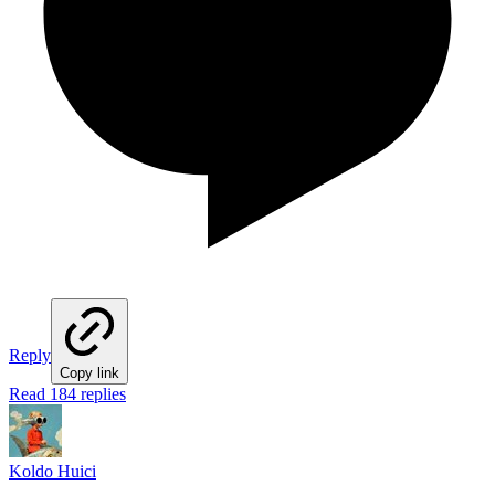
Reply
Copy link
Read 184 replies
Koldo Huici