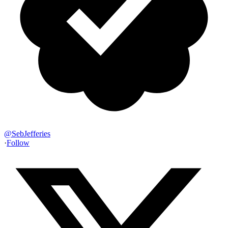
@
SebJefferies
·
Follow