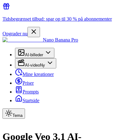
Tidsbegrænset tilbud: spar op til 30 % på abonnementer
Opgrader nu
Nano Banana Pro
AI-billeder
AI-video
Ny
Mine kreationer
Priser
Prompts
Startside
Tema
Google Veo 3.1 AI-