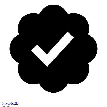
@
koldo2k