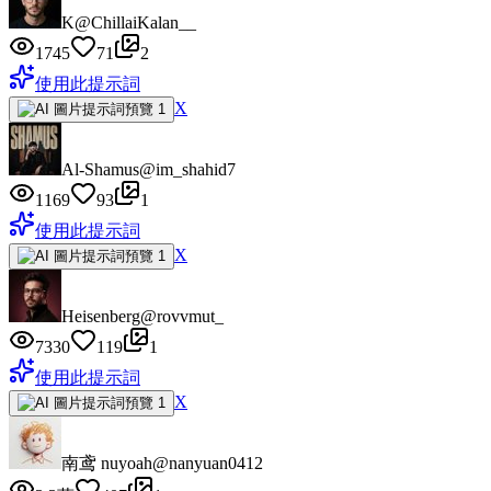
K
@ChillaiKalan__
1745
71
2
使用此提示詞
X
Al-Shamus
@im_shahid7
1169
93
1
使用此提示詞
X
Heisenberg
@rovvmut_
7330
119
1
使用此提示詞
X
南鸢 nuyoah
@nanyuan0412