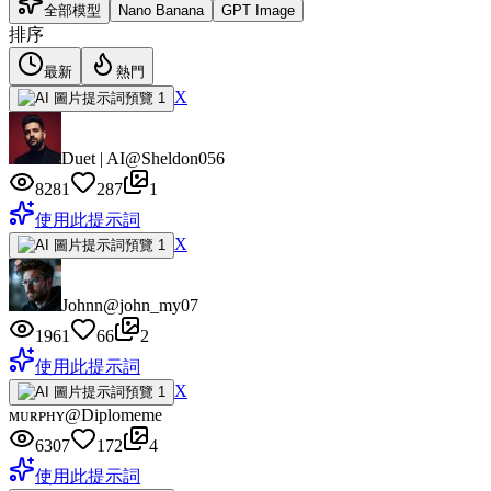
全部模型
Nano Banana
GPT Image
排序
最新
熱門
X
Duet | AI
@Sheldon056
8281
287
1
使用此提示詞
X
Johnn
@john_my07
1961
66
2
使用此提示詞
X
ᴍᴜʀᴘʜʏ
@Diplomeme
6307
172
4
使用此提示詞