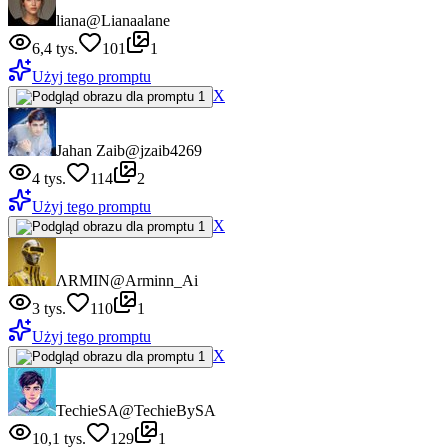
liana
@Lianaalane
6,4 tys.
101
1
Użyj tego promptu
X
Jahan Zaib
@jzaib4269
4 tys.
114
2
Użyj tego promptu
X
ΛRMIN
@Arminn_Ai
3 tys.
110
1
Użyj tego promptu
X
TechieSA
@TechieBySA
10,1 tys.
129
1