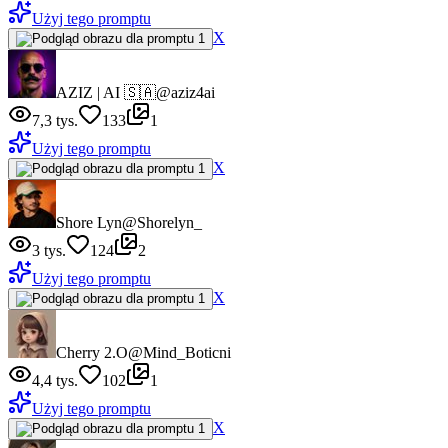
Użyj tego promptu
X
AZIZ | AI 🇸🇦
@aziz4ai
7,3 tys.
133
1
Użyj tego promptu
X
Shore Lyn
@Shorelyn_
3 tys.
124
2
Użyj tego promptu
X
Cherry 2.O
@Mind_Boticni
4,4 tys.
102
1
Użyj tego promptu
X