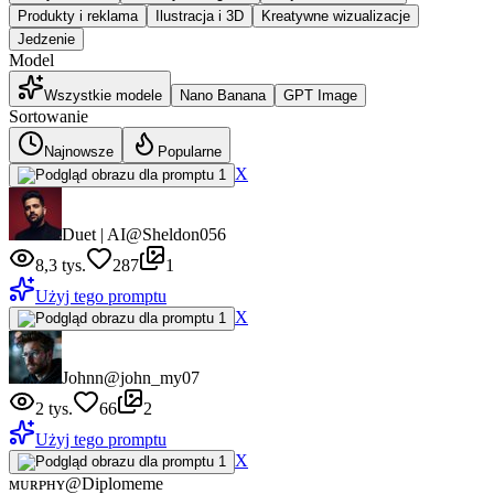
Produkty i reklama
Ilustracja i 3D
Kreatywne wizualizacje
Jedzenie
Model
Wszystkie modele
Nano Banana
GPT Image
Sortowanie
Najnowsze
Popularne
X
Duet | AI
@Sheldon056
8,3 tys.
287
1
Użyj tego promptu
X
Johnn
@john_my07
2 tys.
66
2
Użyj tego promptu
X
ᴍᴜʀᴘʜʏ
@Diplomeme