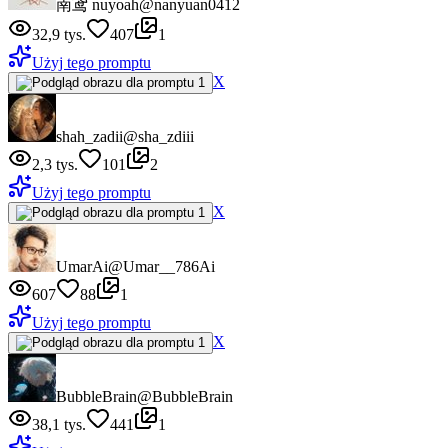
南鸢 nuyoah
@nanyuan0412
32,9 tys.
407
1
Użyj tego promptu
X
shah_zadii
@sha_zdiii
2,3 tys.
101
2
Użyj tego promptu
X
UmarAi
@Umar__786Ai
607
88
1
Użyj tego promptu
X
BubbleBrain
@BubbleBrain
38,1 tys.
441
1