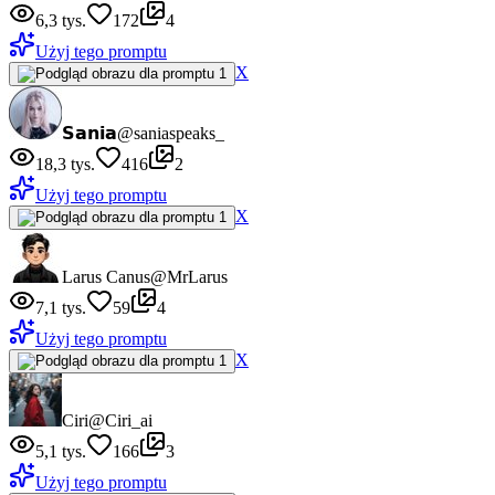
6,3 tys.
172
4
Użyj tego promptu
X
𝗦𝗮𝗻𝗶𝗮
@saniaspeaks_
18,3 tys.
416
2
Użyj tego promptu
X
Larus Canus
@MrLarus
7,1 tys.
59
4
Użyj tego promptu
X
Ciri
@Ciri_ai
5,1 tys.
166
3
Użyj tego promptu