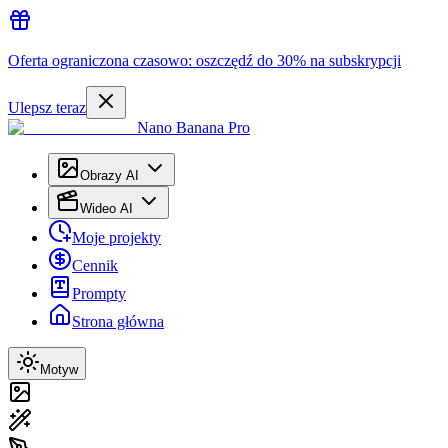
Oferta ograniczona czasowo: oszczędź do 30% na subskrypcji
Ulepsz teraz
Nano Banana Pro
Obrazy AI
Wideo AI
Moje projekty
Cennik
Prompty
Strona główna
Motyw