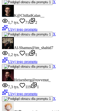
X
K
@ChillaiKalan__
1,7 tys.
71
2
Użyj tego promptu
X
Al-Shamus
@im_shahid7
1,2 tys.
93
1
Użyj tego promptu
X
Heisenberg
@rovvmut_
7,3 tys.
119
1
Użyj tego promptu
X