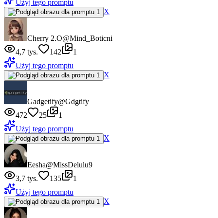
Użyj tego promptu
X
Cherry 2.O
@Mind_Boticni
4,7 tys.
142
1
Użyj tego promptu
X
Gadgetify
@Gdgtify
472
25
1
Użyj tego promptu
X
Eesha
@MissDelulu9
3,7 tys.
135
1
Użyj tego promptu
X