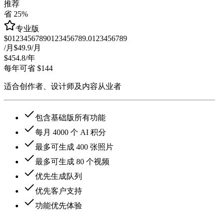
推荐
省 25%
专业版
$
0
1
2
3
4
5
6
7
8
9
0
1
2
3
4
5
6
7
8
9
.
0
1
2
3
4
5
6
7
8
9
/月
$49.9
/月
$454.8
/年
每年可省 $144
适合创作者、设计师及内容从业者
包含基础版所有功能
每月 4000 个 AI 积分
最多可生成 400 张照片
最多可生成 80 个视频
优先生成队列
优先客户支持
功能优先体验