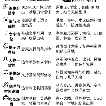
Nano Banana Pro
1024×1024 标准输
原生 2K 输出，智能 4K 放
图像分
出，满足日常需求
大，细节无损呈现
辨率
轮廓清晰，适合一
毛发、布料、水珠级别的微
细节准
般场景
观细节，照片级质感
确性
基础文字可用，复
字体精准还原，海报、UI 截
文字渲
杂排版易出错
图、标签一次到位
染
读懂创作意图，复杂构图也
提示词
忠实执行简单指令
能精准落地
理解
跨图保持五官、比例、风格
人物一
适合单张独立创作
高度统一，角色可复用
致性
场景感知修补与扩图，融合
图像编
支持基础局部修改
自然，几乎无痕
辑
动态姿态、透视关系、空间
物理与
适合静态构图场景
层次更符合物理直觉
空间逻辑
创意草稿、灵感探
商业大图、品牌视觉、UGC
典型场
索、轻量内容生产
平台、本地化批量出图
景