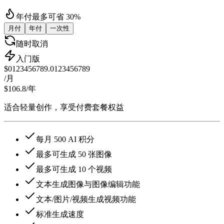
年付最多可省 30%
月付
年付
一次性
随时取消
入门版
$
0
1
2
3
4
5
6
7
8
9
.
0
1
2
3
4
5
6
7
8
9
/月
$106.8
/年
适合轻量创作，享受付费套餐权益
每月 500 AI 积分
最多可生成 50 张图像
最多可生成 10 个视频
文本生成图像与图像编辑功能
文本/图片/视频生成视频功能
标准生成速度