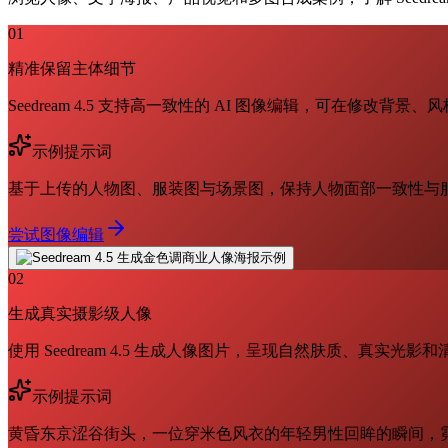
01
精准保留主体细节
Seedream 4.5 支持高一致性的 AI 图像编辑，可在修改
示例提示词
基于上传的人物图、服装图与场景图，保持人物面部一致性与
尝试图像编辑
02
生成真实摄影级人像
使用 Seedream 4.5 生成人像图片，呈现自然肤质、真实
示例提示词
黄昏东京涩谷街头，一位穿米色风衣的年轻男性回眸的瞬间，霓虹反光