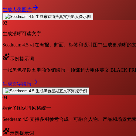
生成人像图片
03
生成清晰可读文字
Seedream 4.5 可在海报、封面、标签和设计图中生成更清晰
示例提示词
一张黑色星期五电商促销海报，顶部超大粗体英文 BLACK FRID
生成文字海报
04
融合多图保持风格统一
Seedream 4.5 支持多图参考合成，可融合人物、产品和场景
示例提示词