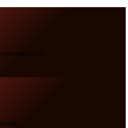
子光效与电影感氛围光。
 抓拍构图。