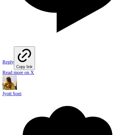
Reply
Copy link
Read more on X
Jyoti Soni