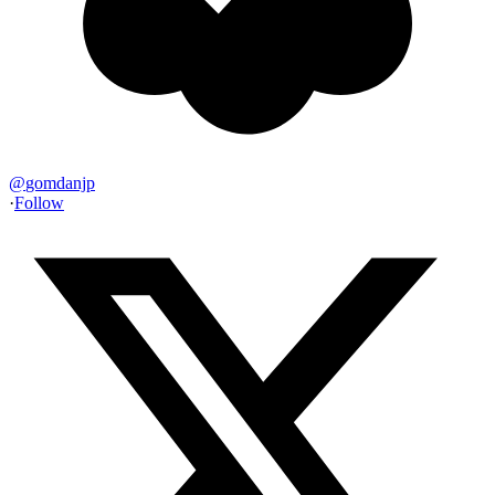
@
gomdanjp
·
Follow