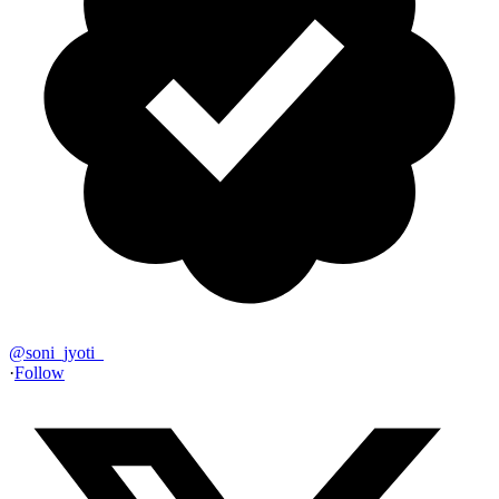
@
soni_jyoti_
·
Follow