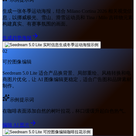
生成一张冬季运动海报，结合 Milano Cortina 2026 相关视觉信
息，以挪威极光、雪山、滑雪运动员和 Tina / Milo 吉祥物元素
构建真实、有赛事氛围的画面。
生成趋势海报
02
可控图像编辑
Seedream 5.0 Lite 适合产品换背景、局部重绘、风格转换和电
商图片优化，让 AI 图像编辑更稳定，适合广告图和品牌素材
制作。
示例提示词
在咖啡表面添加自然的树叶拉花，杯口缓缓升起白色热气。
编辑 AI 图片