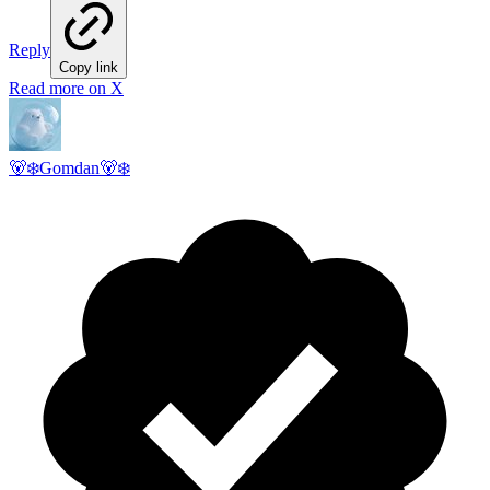
Reply
Copy link
Read more on X
🐻‍❄️Gomdan🐻‍❄️