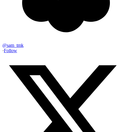
@
sam_tmk
·
Follow