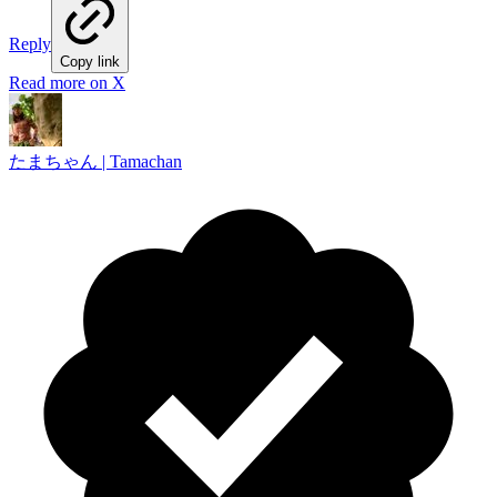
Reply
Copy link
Read more on X
たまちゃん | Tamachan