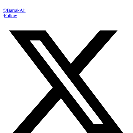
@
BarrakAli
·
Follow