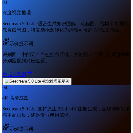
03
深度视觉推理
Seedream 5.0 Lite 适合生成知识图解、流程图、结构示意图和
教育信息图，将复杂概念转化为清晰可读的 AI 视觉内容。
示例提示词
识别图 1 中的五个白色空白区域，并将图 2 至图 6 的局部画面
分别匹配到对应位置。
生成信息图
04
4K 高清成图
Seedream 5.0 Lite 支持原生 2K 和 4K 图像生成，呈现清晰细节
与更高画质，满足专业使用需求。
示例提示词