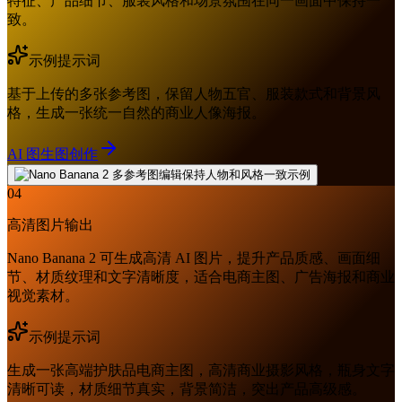
特征、产品细节、服装风格和场景氛围在同一画面中保持一
致。
示例提示词
基于上传的多张参考图，保留人物五官、服装款式和背景风
格，生成一张统一自然的商业人像海报。
AI 图生图创作
04
高清图片输出
Nano Banana 2 可生成高清 AI 图片，提升产品质感、画面细
节、材质纹理和文字清晰度，适合电商主图、广告海报和商业
视觉素材。
示例提示词
生成一张高端护肤品电商主图，高清商业摄影风格，瓶身文字
清晰可读，材质细节真实，背景简洁，突出产品高级感。