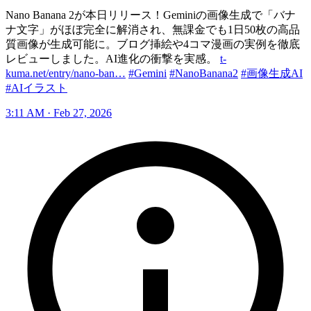
Nano Banana 2が本日リリース！Geminiの画像生成で「バナ
ナ文字」がほぼ完全に解消され、無課金でも1日50枚の高品
質画像が生成可能に。ブログ挿絵や4コマ漫画の実例を徹底
レビューしました。AI進化の衝撃を実感。
t-
kuma.net/entry/nano-ban…
#Gemini
#NanoBanana2
#画像生成AI
#AIイラスト
3:11 AM · Feb 27, 2026