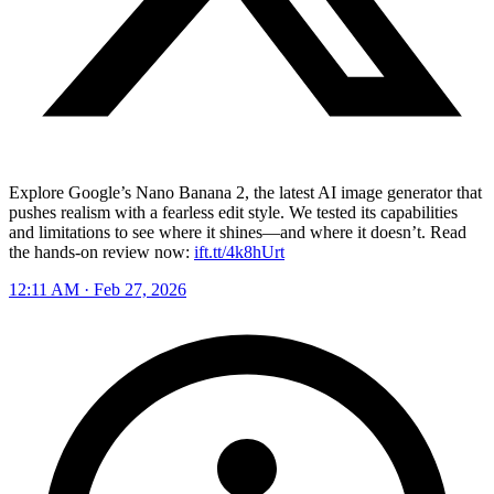
Explore Google’s Nano Banana 2, the latest AI image generator that
pushes realism with a fearless edit style. We tested its capabilities
and limitations to see where it shines—and where it doesn’t. Read
the hands-on review now:
ift.tt/4k8hUrt
12:11 AM · Feb 27, 2026