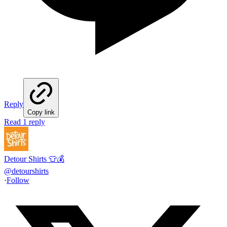
Reply
Copy link
Read 1 reply
Detour Shirts 👕💰
@
detourshirts
·
Follow