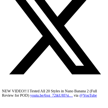
NEW VIDEO!! I Tested All 20 Styles in Nano Banana 2 (Full
Review for POD)
youtu.be/6xg_72ikU8I?si…
via
@YouTube