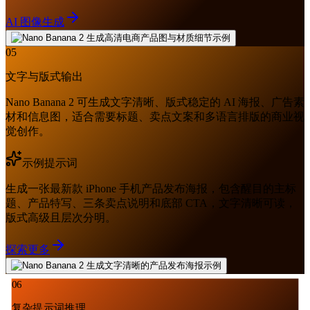
AI 图像生成
05
文字与版式输出
Nano Banana 2 可生成文字清晰、版式稳定的 AI 海报、广告素
材和信息图，适合需要标题、卖点文案和多语言排版的商业视
觉创作。
示例提示词
生成一张最新款 iPhone 手机产品发布海报，包含醒目的主标
题、产品特写、三条卖点说明和底部 CTA，文字清晰可读，
版式高级且层次分明。
探索更多
06
复杂提示词推理