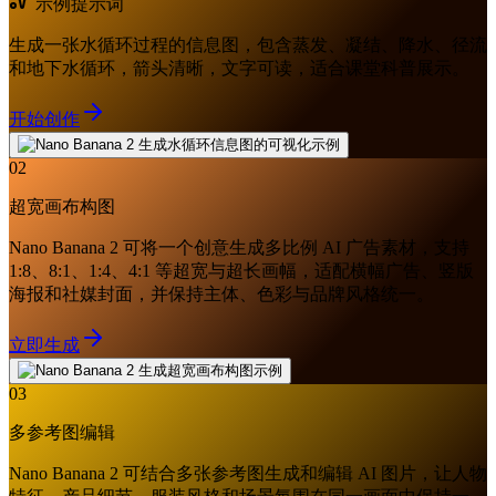
示例提示词
生成一张水循环过程的信息图，包含蒸发、凝结、降水、径流
和地下水循环，箭头清晰，文字可读，适合课堂科普展示。
开始创作
02
超宽画布构图
Nano Banana 2 可将一个创意生成多比例 AI 广告素材，支持
1:8、8:1、1:4、4:1 等超宽与超长画幅，适配横幅广告、竖版
海报和社媒封面，并保持主体、色彩与品牌风格统一。
立即生成
03
多参考图编辑
Nano Banana 2 可结合多张参考图生成和编辑 AI 图片，让人物