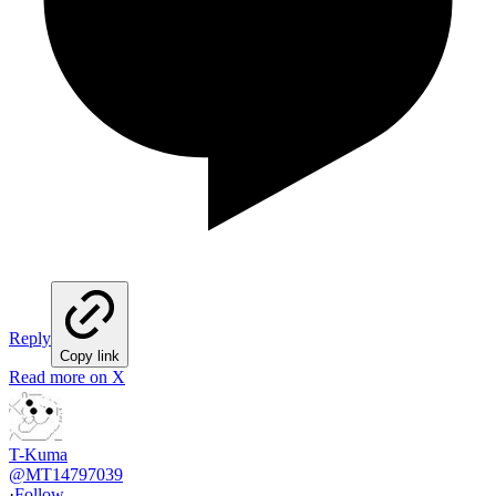
Reply
Copy link
Read more on X
T-Kuma
@
MT14797039
·
Follow